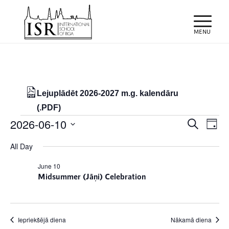
Lejuplādēt 2026-2027 m.g. kalendāru
(.PDF)
Notikumi
Notiku
Eve
2026-06-10
Meklēt
Day
Vie
Search
for
Select
Nav
All Day
and
date.
10/06/2026
Views
June 10
Midsummer (Jāņi) Celebration
Naviga
Iepriekšējā diena
Nākamā diena