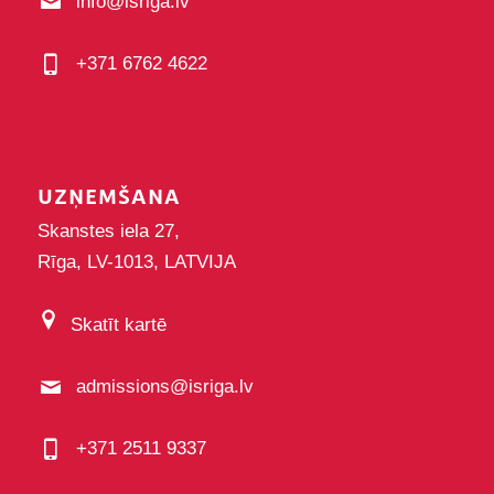
info@isriga.lv
+371 6762 4622
UZŅEMŠANA
Skanstes iela 27,
Rīga, LV-1013, LATVIJA
Skatīt kartē
admissions@isriga.lv
+371 2511 9337