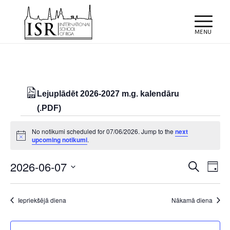
Lejuplādēt 2026-2027 m.g. kalendāru
(.PDF)
Notikumi
No notikumi scheduled for 07/06/2026. Jump to the
next
for
Notice
upcoming notikumi
.
07/06/2026
Notiku
Eve
2026-06-07
Meklēt
Day
Vie
Search
Select
Nav
and
date.
Iepriekšējā diena
Nākamā diena
Views
Naviga