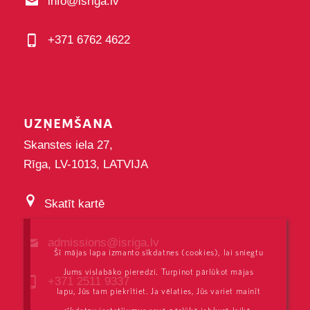
info@isriga.lv
+371 6762 4622
UZŅEMŠANA
Skanstes iela 27,
Rīga, LV-1013, LATVIJA
Skatīt kartē
admissions@isriga.lv
Šī mājas lapa izmanto sīkdatnes (cookies), lai sniegtu
Jums vislabāko pieredzi. Turpinot pārlūkot mājas
+371 2511 9337
lapu, Jūs tam piekrītiet. Ja vēlaties, Jūs variet mainīt
sīkdatņu iestatījumus savā pārlūkā jebkurā laikā.