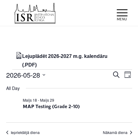
Lejuplādēt 2026-2027 m.g. kalendāru
(.PDF)
Notikumi
Notiku
Eve
2026-05-28
Meklēt
Day
Vie
Search
for
Select
Nav
All Day
and
date.
28/05/2026
Views
Maijs 18
-
Maijs 29
MAP Testing (Grade 2-10)
Naviga
Iepriekšējā diena
Nākamā diena