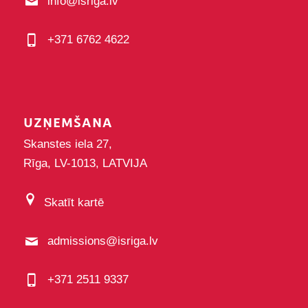
info@isriga.lv
+371 6762 4622
UZŅEMŠANA
Skanstes iela 27,
Rīga, LV-1013, LATVIJA
Skatīt kartē
admissions@isriga.lv
+371 2511 9337