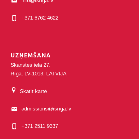
info@isriga.lv
+371 6762 4622
UZŅEMŠANA
Skanstes iela 27,
Rīga, LV-1013, LATVIJA
Skatīt kartē
admissions@isriga.lv
+371 2511 9337