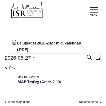
Lejuplādēt 2026-2027 m.g. kalendāru
(.PDF)
Notikumi
Notiku
Eve
2026-05-27
Meklēt
Day
Vie
Search
for
Select
Nav
All Day
and
date.
27/05/2026
Views
May 18
-
May 29
MAP Testing (Grade 2-10)
Naviga
Iepriekšējā diena
Nākamā diena