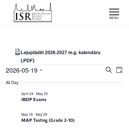
Lejuplādēt 2026-2027 m.g. kalendāru
(.PDF)
Notikumi
Notiku
Eve
2026-05-19
Meklēt
Day
Vie
Search
for
Select
Nav
All Day
and
date.
19/05/2026
Views
April 24
-
May 20
IBDP Exams
Naviga
May 18
-
May 29
MAP Testing (Grade 2-10)