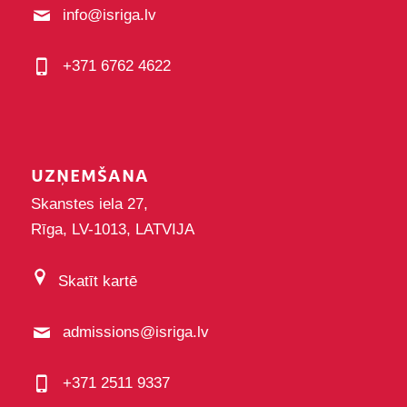
info@isriga.lv
+371 6762 4622
UZŅEMŠANA
Skanstes iela 27,
Rīga, LV-1013, LATVIJA
Skatīt kartē
admissions@isriga.lv
+371 2511 9337