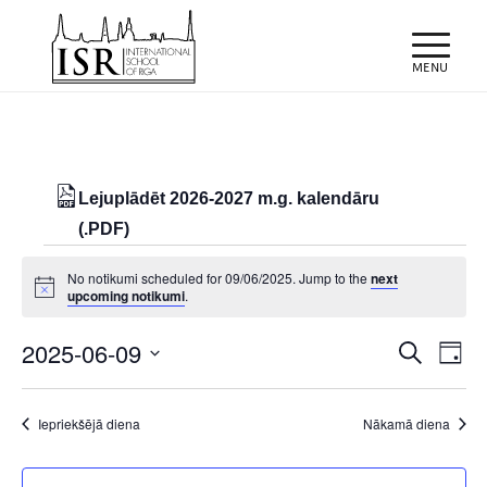
Lejuplādēt 2026-2027 m.g. kalendāru
(.PDF)
Notikumi
No notikumi scheduled for 09/06/2025. Jump to the
next
for
Notice
upcoming notikumi
.
09/06/2025
Notiku
Eve
2025-06-09
Meklēt
Day
Vie
Search
Select
Nav
and
date.
Iepriekšējā diena
Nākamā diena
Views
Naviga