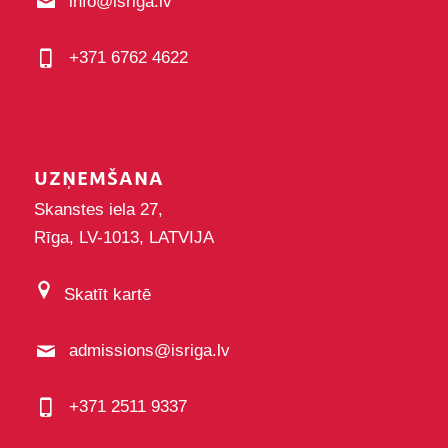
info@isriga.lv
+371 6762 4622
UZŅEMŠANA
Skanstes iela 27,
Rīga, LV-1013, LATVIJA
Skatīt kartē
admissions@isriga.lv
+371 2511 9337