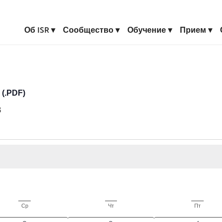
Об ISR
Сообщество
Обучение
Прием
(.PDF)
s
Ср
Среда
Чт
Четверг
Пт
Пятница