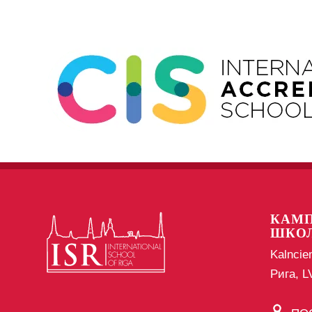
КАМП
ШКО
Kalncie
Рига, 