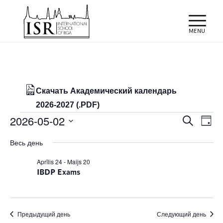
Скачать Академический календарь
2026-2027 (.PDF)
Мероприятия
Поиск
Мер
2026-05-02
Поиск
День
про
и
for
Выбрать
нав
Весь день
просм
дату.
02/05/2026
Мероп
Aprīlis 24
-
Maijs 20
IBDP Exams
навиг
Предыдущий день
Следующий день