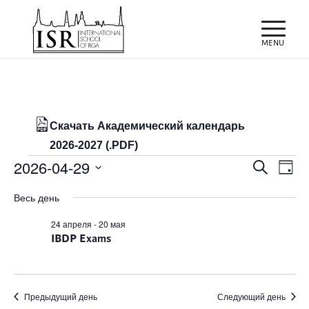
Скачать Академический календарь
2026-2027 (.PDF)
Мероприятия
Поиск
Мер
2026-04-29
Поиск
День
про
и
for
Выбрать
нав
Весь день
просм
дату.
29/04/2026
Мероп
24 апреля
-
20 мая
IBDP Exams
навиг
Предыдущий день
Следующий день