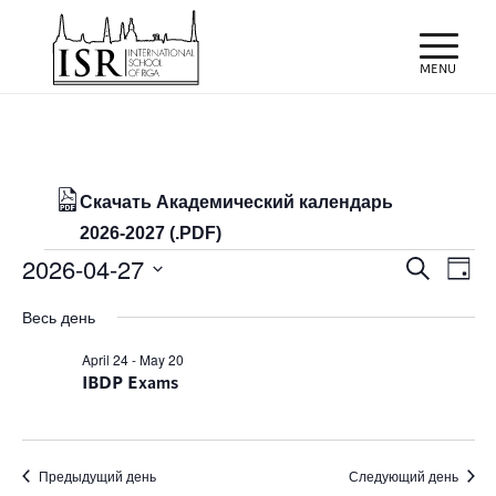
Скачать Академический календарь
2026-2027 (.PDF)
Мероприятия
Поиск
Мер
2026-04-27
Поиск
День
про
и
for
Выбрать
нав
Весь день
просм
дату.
27/04/2026
Мероп
April 24
-
May 20
IBDP Exams
навиг
Предыдущий день
Следующий день