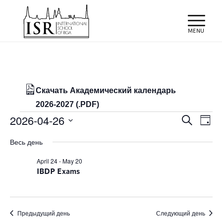
Скачать Академический календарь
2026-2027 (.PDF)
Мероприятия
Поиск
Мер
2026-04-26
Поиск
День
про
и
for
Выбрать
нав
Весь день
просм
дату.
26/04/2026
Мероп
April 24
-
May 20
IBDP Exams
навиг
Предыдущий день
Следующий день