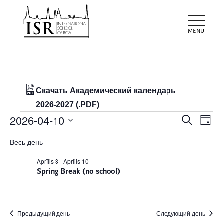
Скачать Академический календарь
2026-2027 (.PDF)
Мероприятия
Поиск
Мер
2026-04-10
Поиск
День
про
и
for
Выбрать
нав
Весь день
просм
дату.
10/04/2026
Мероп
Aprīlis 3
-
Aprīlis 10
Spring Break (no school)
навиг
Предыдущий день
Следующий день