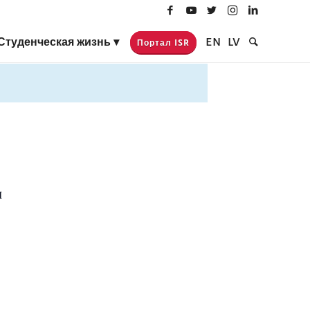
Студенческая жизнь
EN
LV
Портал ISR
И