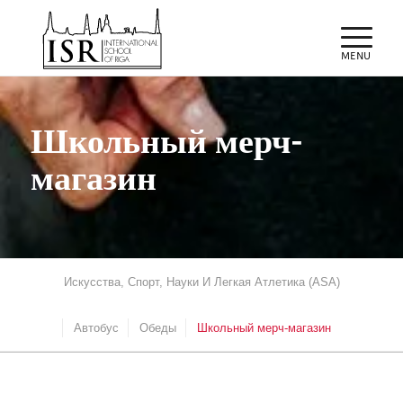
Школьный мерч-
магазин
Искусства, Спорт, Науки И Легкая Атлетика (ASA)
Автобус
Обеды
Школьный мерч-магазин