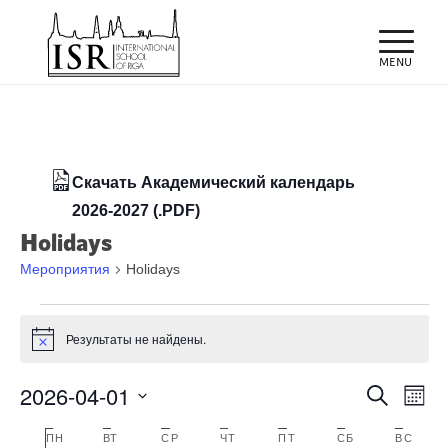
Скачать Академический календарь
2026-2027 (.PDF)
Holidays
Мероприятия
Holidays
Мероприятия
Результаты не найдены.
Заметка
Поиск
Мер
2026-04-01
Поиск
Меся
про
и
Выбрать
нав
Календарь
ПН
ПОНЕДЕЛЬНИК
ВТ
ВТОРНИК
СР
СРЕДА
ЧТ
ЧЕТВЕРГ
ПТ
ПЯТНИЦА
СБ
СУББОТА
ВС
ВОС