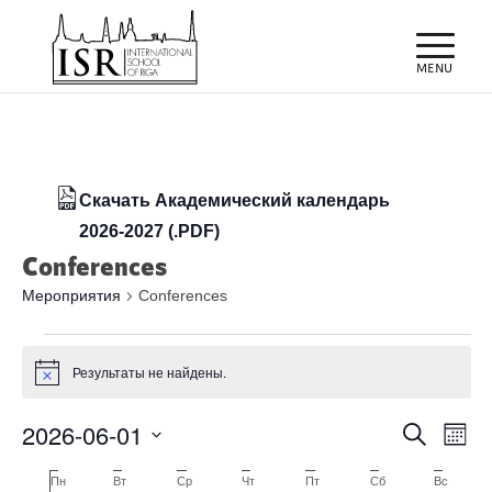
Скачать Академический календарь
2026-2027 (.PDF)
Conferences
Мероприятия
Conferences
Мероприятия
Результаты не найдены.
Заметка
Поиск
Мер
2026-06-01
Поиск
Меся
про
и
Выбрать
нав
Календарь
Пн
Понедельник
Вт
Вторник
Ср
Среда
Чт
Четверг
Пт
Пятница
Сб
Суббота
Вс
Воскре