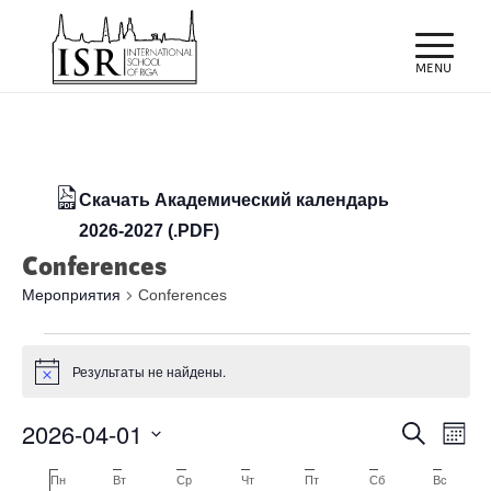
Скачать Академический календарь
2026-2027 (.PDF)
Conferences
Мероприятия
Conferences
Мероприятия
Результаты не найдены.
Заметка
Поиск
Мер
2026-04-01
Поиск
Меся
про
и
Выбрать
нав
Календарь
Пн
Понедельник
Вт
Вторник
Ср
Среда
Чт
Четверг
Пт
Пятница
Сб
Суббота
Вс
Воскре