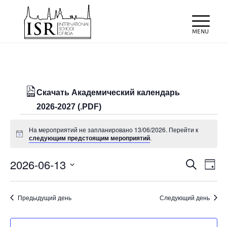
Скачать Академический календарь
2026-2027 (.PDF)
Мероприятия
На мероприятий не запланировано 13/06/2026. Перейти к
for
Заметка
следующим предстоящим мероприятий
.
13/06/2026
Поиск
Мер
2026-06-13
Поиск
День
про
и
Выбрать
нав
просм
дату.
Предыдущий день
Следующий день
Мероп
навиг