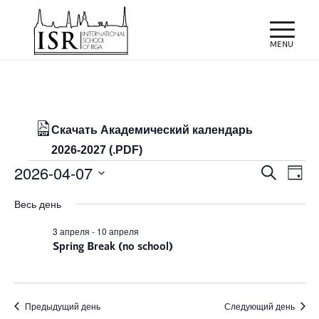
Скачать Академический календарь
2026-2027 (.PDF)
Мероприятия
Поиск
Мер
2026-04-07
Поиск
День
про
и
for
Выбрать
нав
Весь день
просм
дату.
07/04/2026
Мероп
3 апреля
-
10 апреля
Spring Break (no school)
навиг
Предыдущий день
Следующий день