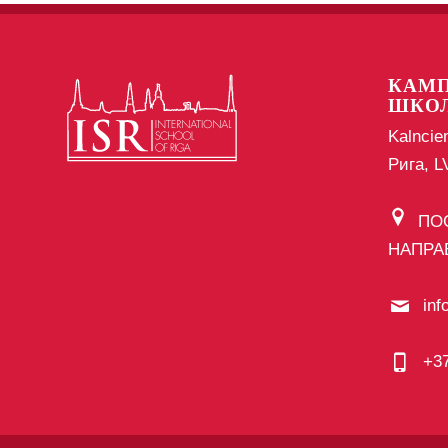
КАМП
ШКО
Kalncie
Рига, 
ПО
НАПРА
inf
+3