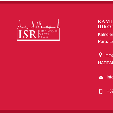
КАМП
ШКО
Kalncie
Рига, 
ПО
НАПРА
inf
+3