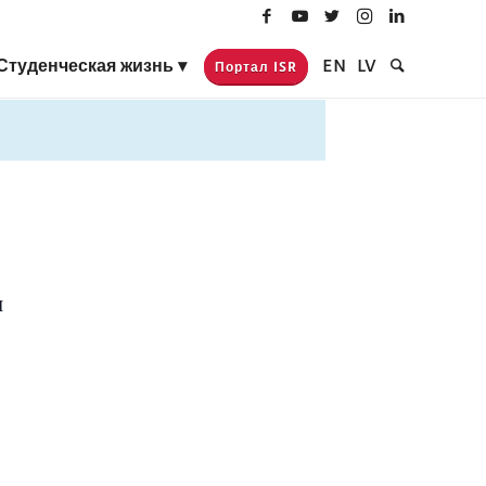
Студенческая жизнь
EN
LV
Портал ISR
И