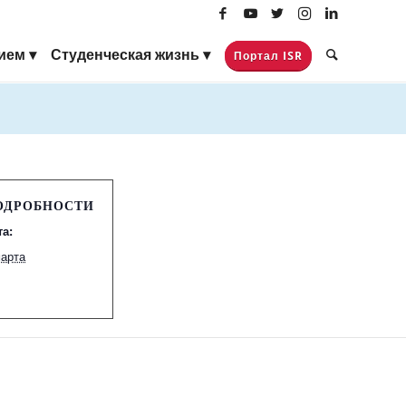
ием
Студенческая жизнь
Портал ISR
ОДРОБНОСТИ
та:
марта