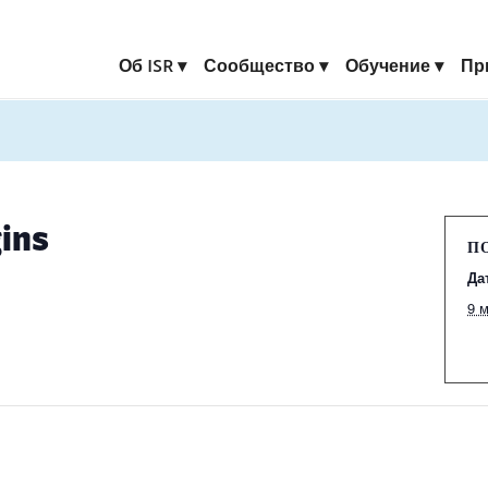
Об ISR
Сообщество
Обучение
Пр
ins
П
Да
9 