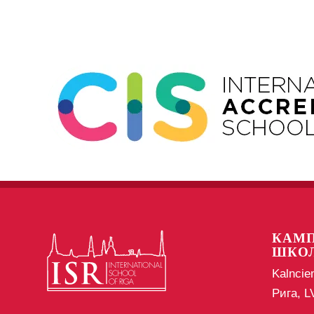
КАМП
ШКО
Kalncie
Рига, 